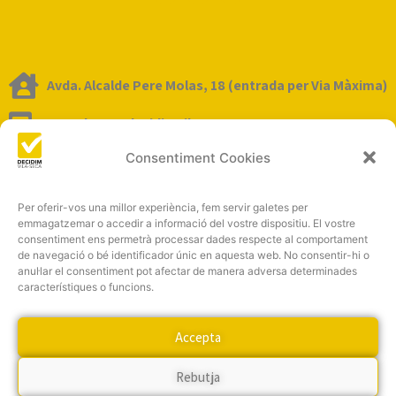
Avda. Alcalde Pere Molas, 18 (entrada per Via Màxima)
tescoltem@decidimvila-seca.cat
Consentiment Cookies
Per oferir-vos una millor experiència, fem servir galetes per
emmagatzemar o accedir a informació del vostre dispositiu. El vostre
consentiment ens permetrà processar dades respecte al comportament
de navegació o bé identificador únic en aquesta web. No consentir-hi o
anul·lar el consentiment pot afectar de manera adversa determinades
Click to accept màrqueting cookies and
característiques o funcions.
enable this content
Accepta
Rebutja