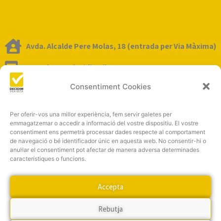
Avda. Alcalde Pere Molas, 18 (entrada per Via Màxima)
tescoltem@decidimvila-seca.cat
Consentiment Cookies
Per oferir-vos una millor experiència, fem servir galetes per
emmagatzemar o accedir a informació del vostre dispositiu. El vostre
consentiment ens permetrà processar dades respecte al comportament
de navegació o bé identificador únic en aquesta web. No consentir-hi o
anul·lar el consentiment pot afectar de manera adversa determinades
Click to accept màrqueting cookies and
característiques o funcions.
enable this content
Accepta
Rebutja